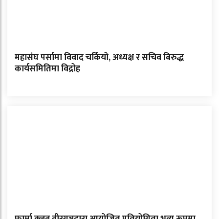
महासंघ पर्सामा विवाद चर्कियो, अध्यक्ष र सचिव बिरुद्ध
कार्यसमितिमा विद्रोह
फार्मा क्लब वीरगञ्जद्वारा आयोजित प्रतियोगिता भव्य रूपमा