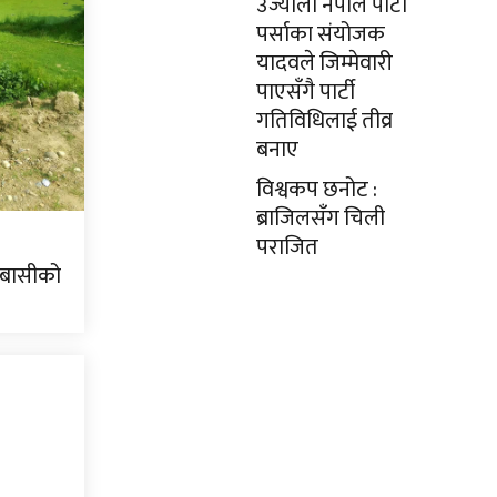
उज्यालो नेपाल पार्टी
पर्साका संयोजक
यादवले जिम्मेवारी
पाएसँगै पार्टी
गतिविधिलाई तीव्र
बनाए
विश्वकप छनोट :
ब्राजिलसँग चिली
पराजित
यबासीको