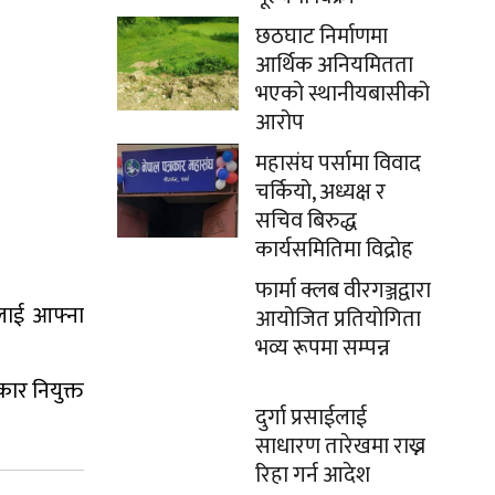
छठघाट निर्माणमा
आर्थिक अनियमितता
भएको स्थानीयबासीको
आरोप
महासंघ पर्सामा विवाद
चर्कियो, अध्यक्ष र
सचिव बिरुद्ध
कार्यसमितिमा विद्रोह
फार्मा क्लब वीरगञ्जद्वारा
वलाई आफ्ना
आयोजित प्रतियोगिता
भव्य रूपमा सम्पन्न
कार नियुक्त
दुर्गा प्रसाईलाई
साधारण तारेखमा राख्न
रिहा गर्न आदेश