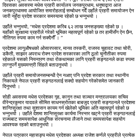
दिवसका अवसरमा मधेस प्रहरी कार्यालय जनकपुरधाम, धनुषाद्वारा आज
जनकपुरधाममा आयोजित समारोहलाई सम्बोधन गर्दै उहाँले प्रहरी समायोजन ऐन
जारी नहुँदा प्रदेश सरकार समस्यामा रहेको छ भन्नुभयो ।
उहाँले भन्नुभयो, “मधेस प्रदेशमा करिब ६२ लाख जनसङ्ख्या रहेको छ ।
यहाँको सुरक्षामा प्रहरीले गरेको भूमिका महत्वपूर्ण रहेको छ तर हामीसँग ऐन छैन,
नीतिगत रुपमा काम गर्न सक्दैनौँ । ”
प्रदेशमा लागुऔषधको ओसारपसार, मानव तस्करी, राजस्व चुहावट तथा चोरी,
डकैती, साइवर अपराध रोक्न प्रदेश सरकारका लागि ठूलो चुनौतीका रुपमा
रहेकाले यसको नियन्त्रण तथा रोकथामका लागि प्रहरी सङ्गठनले कडा रुपमा
लाग्नुपर्ने मुख्यमन्त्री सिंहले बताउनुभयो ।
उहाँले प्रहरी समायोजनसम्बन्धी ऐन नआए पनि प्रदेश सरकार तथा स्थानीय
निकायले नेपाल प्रहरी सङ्गठनलाई सक्दो सहयोग गरेकोसमेत जानकारी
दिनुभयो ।
सोही अवसरमा मधेस प्रदेशका गृह, कानुन तथा सञ्चार मन्त्रालयका सचिव
वीरेन्द्रकुमार यादवले सीमित साधनस्रोतका बाबजुद प्रहरी सङ्गठनले प्रदेशमा
शान्तिसुरक्षा तथा सुशासन कायम गर्न खेलेको भूमिका अति महत्वपूर्ण रहेको छ
भन्नुभयो । उहाँले देशमा शान्तिसुरक्षा कार्यमा निरन्तर खट्ने प्रहरी सङ्गठनलाई
राज्यबाट समयसापेक्ष आधुनिक संरचनामा लैजाने तथा समयसापेक्ष सहयोग
आवश्यक रहको बताउनुभयो ।
नेपाल पत्रकार महासङ्घ मधेस प्रदेशका अध्यक्ष राजेश कर्णले प्रहरीले प्रत्येक