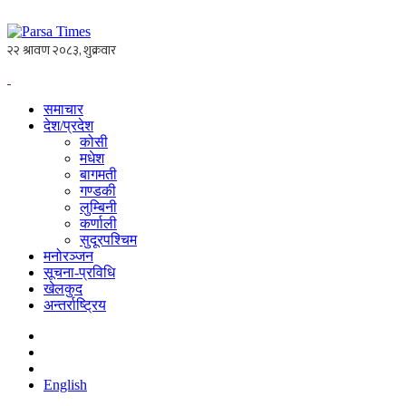
समाचार
देश/प्रदेश
कोसी
मधेश
बागमती
गण्डकी
लुम्बिनी
कर्णाली
सुदूरपश्चिम
मनोरञ्जन
सूचना-प्रविधि
खेलकुद
अन्तर्राष्ट्रिय
English