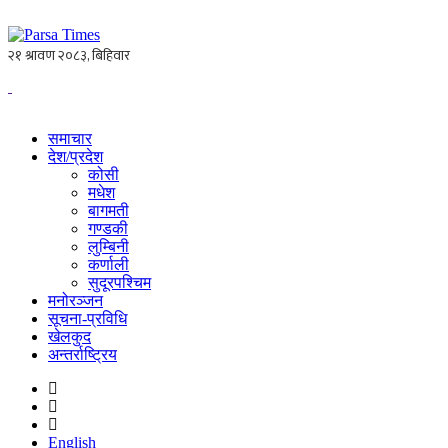
समाचार
देश/प्रदेश
कोसी
मधेश
बागमती
गण्डकी
लुम्बिनी
कर्णाली
सुदूरपश्चिम
मनोरञ्जन
सूचना-प्रविधि
खेलकुद
अन्तर्राष्ट्रिय
English