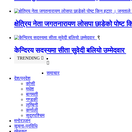
क्षेत्रिय नेता जगतनारायण लोसपा छाडेको पोष्ट
९
केन्द्रिय सदस्यमा सीता सुवेदी बलियो उम्मेदवार
TRENDING
समाचार
देश/प्रदेश
कोसी
मधेश
बागमती
गण्डकी
लुम्बिनी
कर्णाली
सुदूरपश्चिम
मनोरञ्जन
सूचना-प्रविधि
खेलकुद