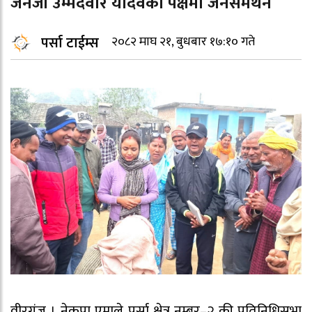
जेनजी उम्मेदवार यादवको पक्षमा जनसमर्थन
पर्सा टाईम्स
२०८२ माघ २१, बुधबार १७:१० गते
वीरगंज । नेकपा एमाले पर्सा क्षेत्र नम्बर–२ की प्रतिनिधिसभा