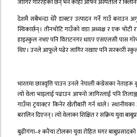
जागिर गरिरहेका छन् भने कोही आफ्नै अस्पताल र क्लिनि
देशमै सबैभन्दा धेरै डाक्टर उत्पादन गर्ने गाउँ बनाउन 
स्विकार्छन् । तीनचोटि गाउँको वडा अध्यक्ष र एक चोटी रा
हाइस्कुल नभए पनि विराटनगर धाएर एसएलसी पास गरेका
थिए । उनले आफूले पढेर जागिर नखाए पनि सरकारी स्कु
भारतमा छात्रवृत्ति पाउन उनले नेपाली कंग्रेसका नेताहर
त्यो वेला भाइलाई पढाउन आफ्नो जागिरलाई पनि तिलाञ्ज
गाउँमा ट्रयाक्टर किनेर खेतीबारी गर्न थाले । स्थानीय
बरालिन दिएनन् । त्यो वेलाका शिक्षित र सक्रिय युवा बा
बुढीगंगा–१ करैया टोलका युवा रोहित मगर बाबुप्रसादको