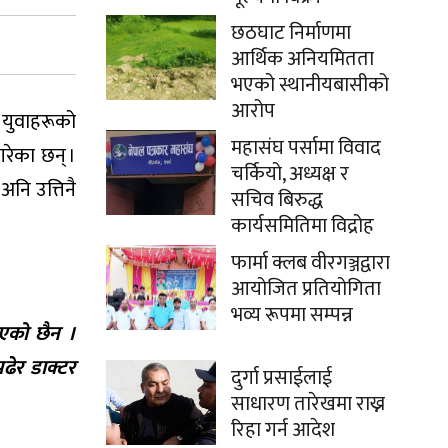
छठघाट निर्माणमा
आर्थिक अनियमितता
भएको स्थानीयबासीको
आरोप
े युवाहरूको
महासंघ पर्सामा विवाद
गरेका छन् ।
चर्कियो, अध्यक्ष र
अनि उत्तिनै
सचिव बिरुद्ध
कार्यसमितिमा विद्रोह
फार्मा क्लब वीरगञ्जद्वारा
आयोजित प्रतियोगिता
भव्य रूपमा सम्पन्न
 भएको छैन ।
ढेर डाक्टर
दुर्गा प्रसाईलाई
साधारण तारेखमा राख्न
रिहा गर्न आदेश