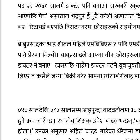
पढाएर २०४० सालमै डाक्टर पनि बनाए । सरकारी स्कुलमा 
आएपछि मेची अस्पताल भद्रपुर हँुदै कोशी अस्पताल व
भए । रिटायर्ड भएपछि विराटनगरमा छोराहरूको सहयोगमा
बाबुप्रसादका भाइ शीतल पहिले एमबिबिएस र पछि एमडी
पनि प्रेरणा मिल्यो । बाबुप्रसादले आफ्ना तीन छोराहर
डाक्टर नै बनाए । त्यसपछि गाउँमा डाक्टर पढ्ने युवायुव
लिएर त कसैले जग्गा बिक्री गरेर आफ्ना छोराछोरीलाई डाक्
०४० सालदेखि ०८० सालसम्म आइपुग्दा यादवटोलमा ३० ज
हुने क्रम जारी छ । स्थानीय शिक्षक उमेश यादव भन्छन्,‘
होला ।’ उनका अनुसार अहिले यादव गाउँका धेरैजना ड