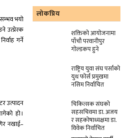
लोकप्रिय
 सम्भव भयो
े उत्प्रेरक
शक्तिको आयोजनामा
र्वाह गर्ने
पाँचौ परवानीपुर
गोल्डकप हुने
राष्ट्रिय युवा संघ पर्साको
युथ फोर्स प्रमुखमा
नसिम निर्वाचित
्टर उत्पादन
चिकित्सक संघको
सहसचिवमा डा. अजय
ागेको हो ।
र सहकोषाध्यक्षमा डा.
ागिर नखाई–
विवेक निर्वाचित