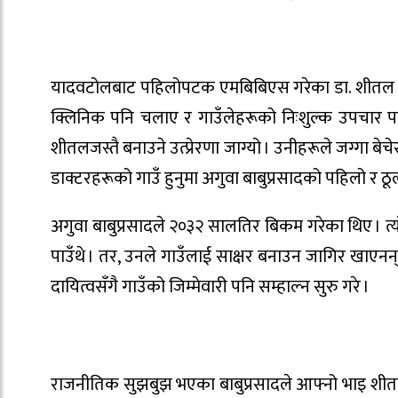
यादवटोलबाट पहिलोपटक एमबिबिएस गरेका डा. शीतल य
क्लिनिक पनि चलाए र गाउँलेहरूको निःशुल्क उपचार प
शीतलजस्तै बनाउने उत्प्रेरणा जाग्यो । उनीहरूले जग्गा ब
डाक्टरहरूको गाउँ हुनुमा अगुवा बाबुप्रसादको पहिलो र ठ
अगुवा बाबुप्रसादले २०३२ सालतिर बिकम गरेका थिए । त्य
पाउँथे । तर, उनले गाउँलाई साक्षर बनाउन जागिर खाएन
दायित्वसँगै गाउँको जिम्मेवारी पनि सम्हाल्न सुरु गरे ।
राजनीतिक सुझबुझ भएका बाबुप्रसादले आफ्नो भाइ शीतल याद