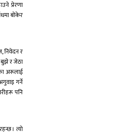
ने प्रेरणा
ँधमा बोकेर
, निवेदन र
बुझे र जेठा
ँका अरूलाई
गुवाइ गर्ने
ारीहरू पनि
हन्छ । त्यो