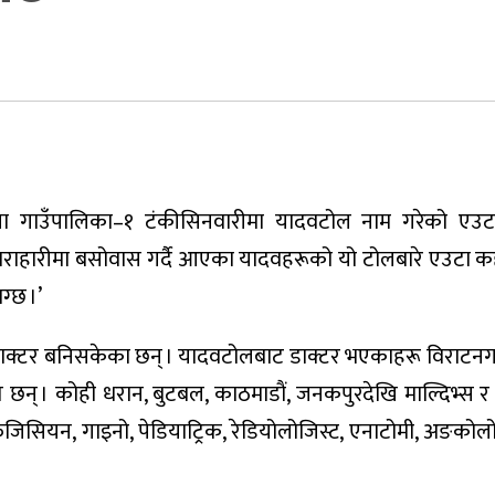
ा गाउँपालिका–१ टंकीसिनवारीमा यादवटोल नाम गरेको एउटा
राहारीमा बसोवास गर्दै आएका यादवहरूको यो टोलबारे एउटा क
ग्छ ।’
 डाक्टर बनिसकेका छन् । यादवटोलबाट डाक्टर भएकाहरू विराटन
 छन् । कोही धरान, बुटबल, काठमाडाैं, जनकपुरदेखि माल्दिभ्स र
 फिजिसियन, गाइनो, पेडियाट्रिक, रेडियोलोजिस्ट, एनाटोमी, अङक