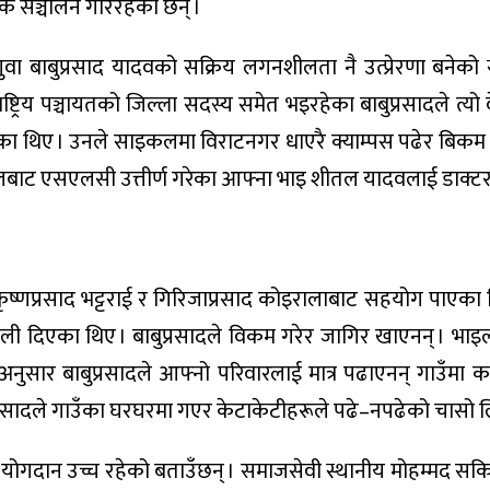
क सञ्चालन गरिरहेका छन् ।
अगुवा बाबुप्रसाद यादवको सक्रिय लगनशीलता नै उत्प्रेरणा बनेको
ष्ट्रिय पञ्चायतको जिल्ला सदस्य समेत भइरहेका बाबुप्रसादले त्यो 
 थिए । उनले साइकलमा विराटनगर धाएरै क्याम्पस पढेर बिकम
लबाट एसएलसी उत्तीर्ण गरेका आफ्ना भाइ शीतल यादवलाई डाक्टर
ू कृष्णप्रसाद भट्टराई र गिरिजाप्रसाद कोइरालाबाट सहयोग पाएका
ली दिएका थिए । बाबुप्रसादले विकम गरेर जागिर खाएनन् । भाइल
का अनुसार बाबुप्रसादले आफ्नो परिवारलाई मात्र पढाएनन् गाउँमा
बुप्रसादले गाउँका घरघरमा गएर केटाकेटीहरूले पढे–नपढेको चासो ल
 योगदान उच्च रहेको बताउँछन् । समाजसेवी स्थानीय मोहम्मद सकिर