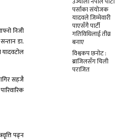
उज्यालो नेपाल पार्टी
पर्साका संयोजक
यादवले जिम्मेवारी
पाएसँगै पार्टी
फ्नो निजी
गतिविधिलाई तीव्र
सन्तान डा.
बनाए
ंगो यादवटोल
विश्वकप छनोट :
ब्राजिलसँग चिली
पराजित
जागिर सहजै
 पारिवारिक
वृत्ति पढ्न