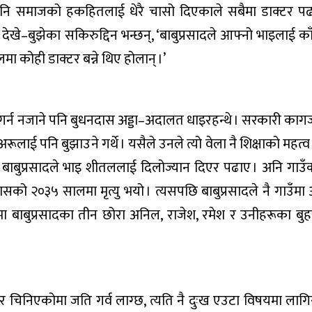
 पनि समाजको हकहितलाई धेरै चासो दिएकाले सबैमा डाक्टर पढाउ
े–बुझेका सकिरुद्दिन भन्छन्, ‘बाबुप्रसादले आफ्नो भाइलाई का
 कोही डाक्टर बन्ने थिए होलान् ।’
 गर्न नजाने पनि बुधनदास अड्डा–अदालत धाइरहन्थे । सरकारी कागज
ाई पनि बुझाउने गर्थे । यसैले उनले त्यो वेला नै शिक्षाको महत्व 
 बाबुप्रसादले भाइ शीतललाई दिलोज्यान दिएर पढाए । अनि गाउ
सको २०३५ सालमा मृत्यु भयो । त्यसपछि बाबुप्रसादले नै गाउँमा अ
ा बाबुप्रसादका तीन छोरा अनिल, राजेश, रमेश र उनीहरूका बुह
र चिनिएकोमा जति गर्व लाग्छ, त्यति नै दुःख एउटा विषयमा लागिर